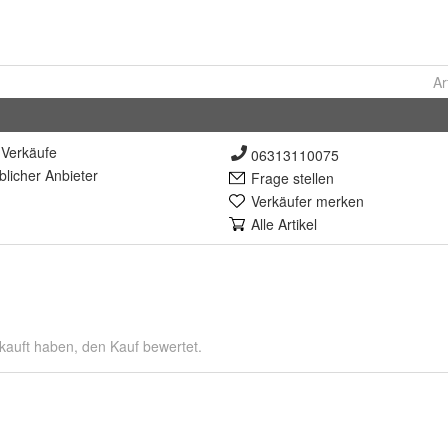
Ar
Verkäufe
06313110075
lich
er Anbieter
Frage stellen
Verkäufer merken
Alle Artikel
kauft haben, den Kauf bewertet.