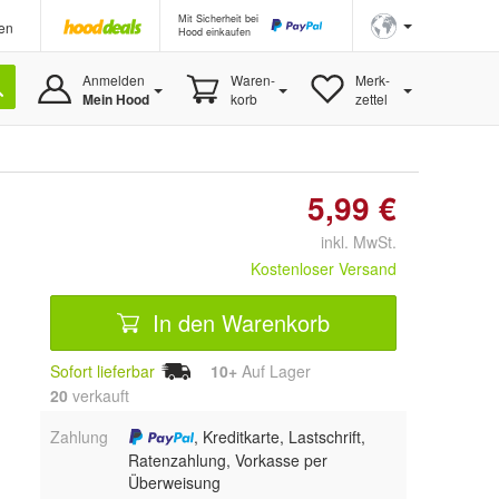
Mit Sicherheit bei
en
Hood einkaufen
Anmelden
Waren-
Merk-
Mein Hood
korb
zettel
5,99 €
inkl. MwSt.
Kostenloser Versand
In den Warenkorb
Sofort lieferbar
10+
Auf Lager
20
 verkauft
Zahlung
, Kreditkarte, Lastschrift,
Ratenzahlung, Vorkasse per
Überweisung