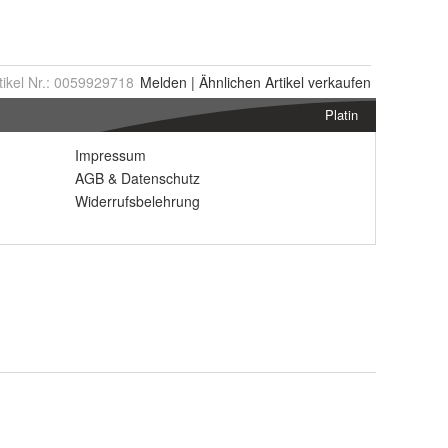
tikel Nr.:
0059929718
Melden
|
Ähnlichen
Artikel verkaufen
Platin
Impressum
AGB
&
Datenschutz
Widerrufsbelehrung