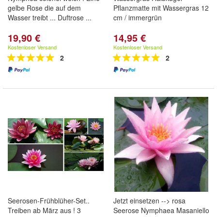
gelbe Rose die auf dem
Pflanzmatte mit Wassergras 12
Wasser treibt ... Duftrose ...
cm / immergrün
19,90 €
14,95 €
Kostenloser Versand
Kostenloser Versand
2
2
Seerosen-Frühblüher-Set..
Jetzt einsetzen --> rosa
Treiben ab März aus ! 3
Seerose Nymphaea Masaniello