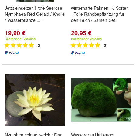
Jetzt einsetzen ! rote Seerose
winterharte Palmen - 6 Sorten
Nymphaea Red Gerald / Knolle
- Tolle Randbepflanzung für
/ Wasserpflanze .....
den Teich / Samen-Set
19,90 €
20,95 €
Kostenloser Versand
Kostenloser Versand
2
2
Nymphea colonel welch : Eine
Wassergras Halbkugel