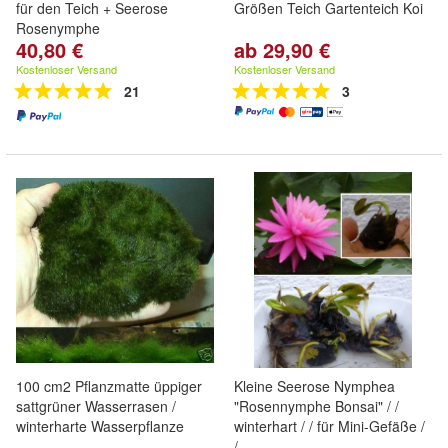
für den Teich + Seerose
Größen Teich Gartenteich Koi
Rosenymphe
40,80 €
ab 29,90 €
Kostenloser Versand
Kostenloser Versand
21
3
100 cm2 Pflanzmatte üppiger
Kleine Seerose Nymphea
sattgrüner Wasserrasen /
"Rosennymphe Bonsai" / /
winterharte Wasserpflanze
winterhart / / für Mini-Gefäße /
/