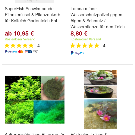
SuperFish Schwimmende
Lemna minor:
Pflanzeninsel & Pflanzenkorb
Wasserschutzpolizei gegen
für Koiteich Gartenteich Koi
Algen & Schmutz /
Wasserpflanze für den Teich
ab 10,95 €
8,80 €
Kostenloser Versand
Kostenloser Versand
4
4
Außergewöhnliche Pflanzen für
Für kleine Teiche &