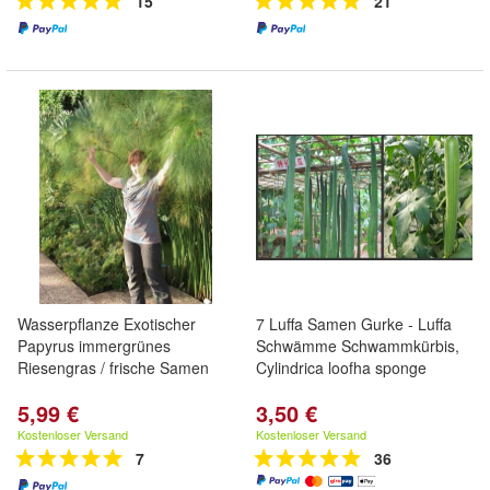
15
21
Wasserpflanze Exotischer
7 Luffa Samen Gurke - Luffa
Papyrus immergrünes
Schwämme Schwammkürbis,
Riesengras / frische Samen
Cylindrica loofha sponge
5,99 €
3,50 €
Kostenloser Versand
Kostenloser Versand
7
36