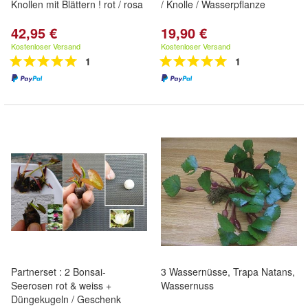
Knollen mit Blättern ! rot / rosa
/ Knolle / Wasserpflanze
42,95 €
19,90 €
Kostenloser Versand
Kostenloser Versand
1
1
Partnerset : 2 Bonsai-
3 Wassernüsse, Trapa Natans,
Seerosen rot & weiss +
Wassernuss
Düngekugeln / Geschenk