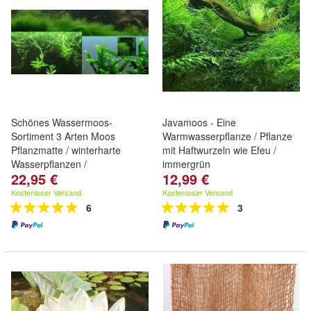
Schönes Wassermoos-
Javamoos - Eine
Sortiment 3 Arten Moos
Warmwasserpflanze / Pflanze
Pflanzmatte / winterharte
mit Haftwurzeln wie Efeu /
Wasserpflanzen /
immergrün
22,95 €
12,99 €
Kostenloser Versand
Kostenloser Versand
6
3