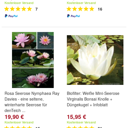
Kostenloser Versand
Kostenloser Versand
7
16
Rosa Seerose Nymphaea Ray
Biofilter: Weiße Mini-Seerose
Davies - eine seltene,
Virginalis Bonsai Knolle +
winterharte Seerose für
Düngekugel + Infoblatt
denTeich ...
19,90 €
15,95 €
Kostenloser Versand
Kostenloser Versand