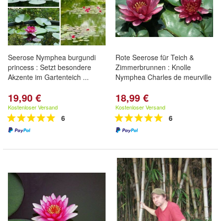
Seerose Nymphea burgundi
Rote Seerose für Teich &
princess : Setzt besondere
Zimmerbrunnen : Knolle
Akzente im Gartenteich ...
Nymphea Charles de meurville
19,90 €
18,99 €
Kostenloser Versand
Kostenloser Versand
6
6