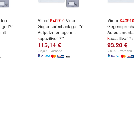
deo-
Vimar
K
40910
Video-
Vimar
K
4091
age f?r
Gegensprechanlage f?r
Gegensprecha
mit
Aufputzmontage mit
Aufputzmonta
k
apazitiver 7?
k
apazitiver 7?
115,14 €
93,20 €
+ 5,99 € Versand
+ 5,99 € Versand