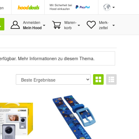
Mit Sicherheit bei
en
Hood einkaufen
Anmelden
Waren-
Merk-
Mein Hood
korb
zettel
verfügbar.
Mehr Informationen zu diesem Thema.