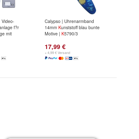
0
Video-
Calypso | Uhrenarmband
nlage f?r
14mm
K
unststoff blau bunte
ge mit
Motive |
K
5790/3
17,99 €
+ 4,99 € Versand