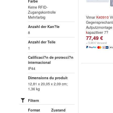
Farbe
Keine RFID-
Zugangskontrolle
Mehrfarbig
Vimar
K
40910
Vi
Gegensprechanl
Anzahl der Kan?le
Aufputzmontage 
k
apazitiver 7?
8
77,49 €
Anzahl der Teile
+ 5,99 € Versand
1
Calificaci?n de protecci?n
internacional
IP44
Dimensions du produit
12,81 x 20,05 x 2,09 cm;
1,36 kg
Filtern
Format
Zustand