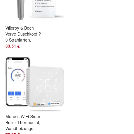
Villeroy & Boch
Verve Duschkopf ?
3 Strahlarten,
EasyClean,
33,51 €
Wassersparend,
Chrom
Meross WiFi Smart
Boiler Thermostat,
Wandheizungs-