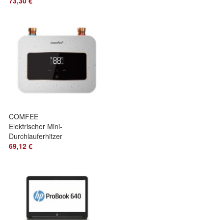
Thermostat f?r
73,30 €
COMFEE
Elektrischer Mini-
Durchlauferhitzer
3,6 kW ? Kompakt &
69,12 €
Druckfest