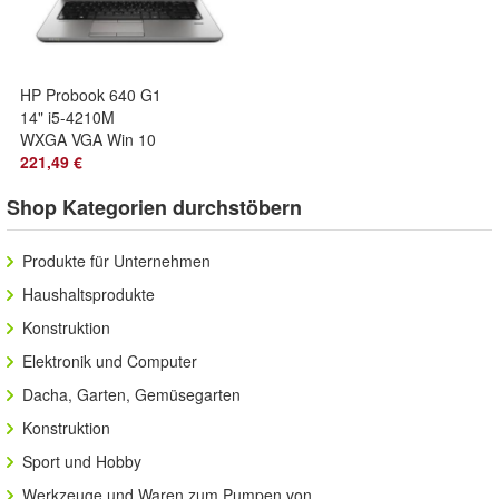
HP Probook 640 G1
14" i5-4210M
WXGA VGA Win 10
Pro DE
221,49 €
Shop Kategorien durchstöbern
Produkte für Unternehmen
Haushaltsprodukte
Konstruktion
Elektronik und Computer
Dacha, Garten, Gemüsegarten
Konstruktion
Sport und Hobby
Werkzeuge und Waren zum Pumpen von