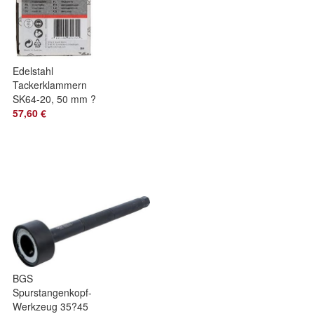
Edelstahl
Tackerklammern
SK64-20, 50 mm ?
Bosch, 2000 St?ck,
57,60 €
Silber
BGS
Spurstangenkopf-
Werkzeug 35?45