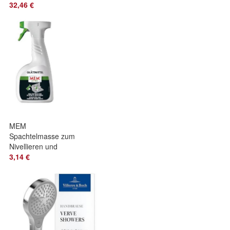
mm ? 1-teilig, Pr?
32,46 €
zise & Robust
MEM
Spachtelmasse zum
Nivellieren und
Modellieren von
3,14 €
Dichtfugen, Aerosol
500 ml