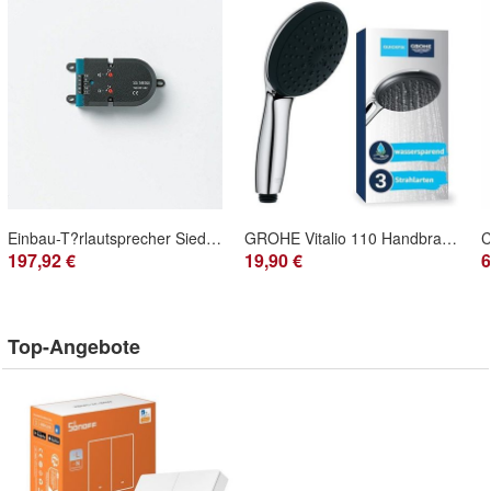
Einbau-T?rlautsprecher Siedle TLE 051-02 f?r Sprechanlagen
GROHE Vitalio 110 Handbrause Wassersparend Chrom
197,92 €
19,90 €
6
Top-Angebote