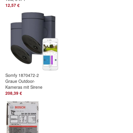
Schnellladest?nder
12,57 €
Somfy 1870472-2
Graue Outdoor-
Kameras mit Sirene
110 dB &
208,39 €
Lichtanschluss