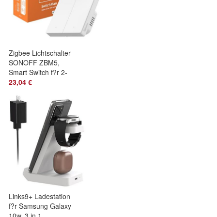
Zigbee Lichtschalter
SONOFF ZBM5,
Smart Switch f?r 2-
Wege-Schaltung
23,04 €
Links9+ Ladestation
f?r Samsung Galaxy
10w, 3 in 1