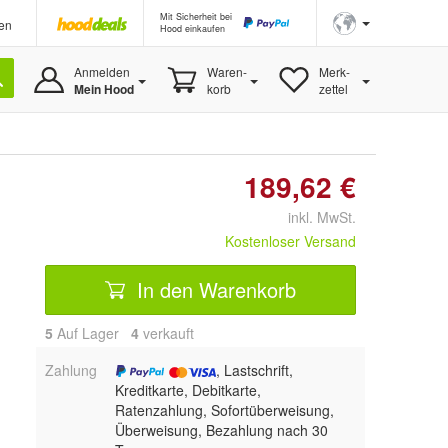
Mit Sicherheit bei
en
Hood einkaufen
Anmelden
Waren-
Merk-
Mein Hood
korb
zettel
189,62 €
inkl. MwSt.
Kostenloser Versand
In den Warenkorb
5
Auf Lager
4
 verkauft
Zahlung
, Lastschrift,
Kreditkarte, Debitkarte,
Ratenzahlung, Sofortüberweisung,
Überweisung, Bezahlung nach 30