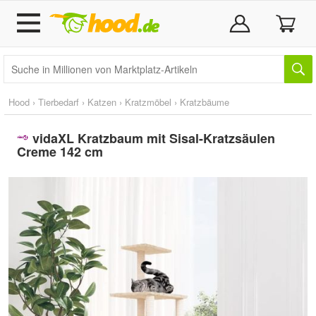
Hood
›
Tierbedarf
›
Katzen
›
Kratzmöbel
›
Kratzbäume
vidaXL Kratzbaum mit Sisal-Kratzsäulen
Creme 142 cm