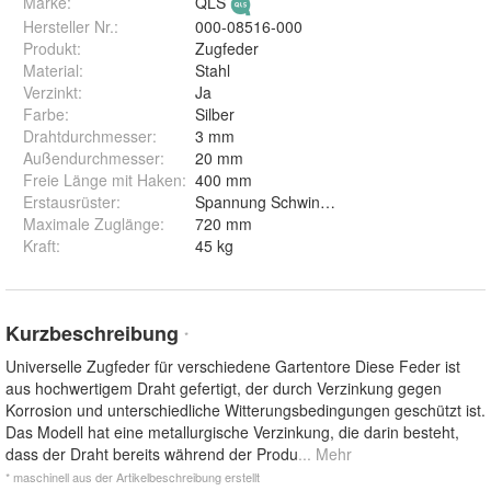
Marke:
QLS
Hersteller Nr.:
000-08516-000
Produkt
:
Zugfeder
Material
:
Stahl
Verzinkt
:
Ja
Farbe
:
Silber
Drahtdurchmesser
:
3 mm
Außendurchmesser
:
20 mm
Freie Länge mit Haken
:
400 mm
Erstausrüster
:
Spannung Schwingtor antirost Verlängeru
Maximale Zuglänge
:
720 mm
Kraft
:
45 kg
Kurzbeschreibung
*
Universelle Zugfeder für verschiedene Gartentore Diese Feder ist
aus hochwertigem Draht gefertigt, der durch Verzinkung gegen
Korrosion und unterschiedliche Witterungsbedingungen geschützt ist.
Das Modell hat eine metallurgische Verzinkung, die darin besteht,
dass der Draht bereits während der Produ
... Mehr
* maschinell aus der Artikelbeschreibung erstellt