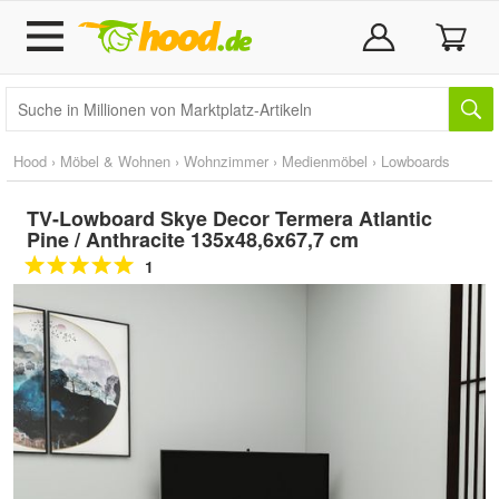
Hood
›
Möbel & Wohnen
›
Wohnzimmer
›
Medienmöbel
›
Lowboards
TV-Lowboard Skye Decor Termera Atlantic
Pine / Anthracite 135x48,6x67,7 cm
1