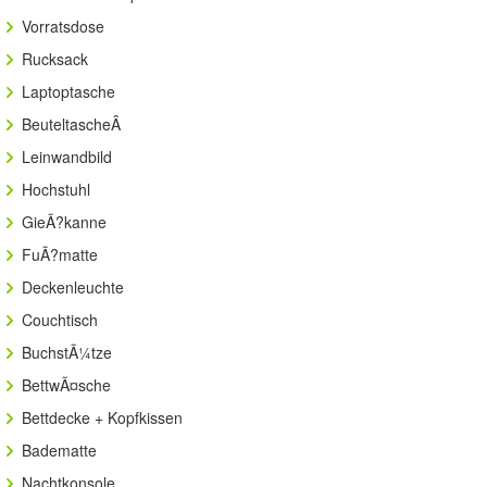
Vorratsdose
Rucksack
Laptoptasche
BeuteltascheÂ
Leinwandbild
Hochstuhl
GieÃ?kanne
FuÃ?matte
Deckenleuchte
Couchtisch
BuchstÃ¼tze
BettwÃ¤sche
Bettdecke + Kopfkissen
Badematte
Nachtkonsole