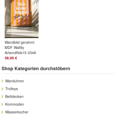
Wandbild gerahmt
MDF Wallity
Artsmdftek15-3348
Multicolor
38,00 €
Shop Kategorien durchstöbern
Wanduhren
Trolleys
Bettdecken
Kommoden
Wasserkocher