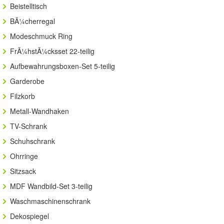
Beistelltisch
BÃ¼cherregal
Modeschmuck Ring
FrÃ¼hstÃ¼cksset 22-teilig
Aufbewahrungsboxen-Set 5-teilig
Garderobe
Filzkorb
Metall-Wandhaken
TV-Schrank
Schuhschrank
Ohrringe
Sitzsack
MDF Wandbild-Set 3-teilig
Waschmaschinenschrank
Dekospiegel