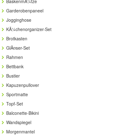
BaskenmÃ¼tze
Garderobenpaneel
Jogginghose
KÃ¼chenorganizer-Set
Brotkasten
GlÃ¤ser-Set
Rahmen
Bettbank
Bustier
Kapuzenpullover
Sportmatte
Topf-Set
Balconette-Bikini
Wandspiegel
Morgenmantel