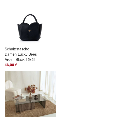
Schultertasche
Damen Lucky Bees
Arden Black 15x21
cm
46,00 €