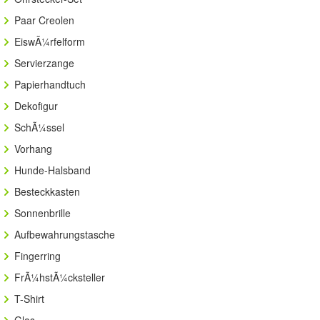
Paar Creolen
EiswÃ¼rfelform
Servierzange
Papierhandtuch
Dekofigur
SchÃ¼ssel
Vorhang
Hunde-Halsband
Besteckkasten
Sonnenbrille
Aufbewahrungstasche
Fingerring
FrÃ¼hstÃ¼cksteller
T-Shirt