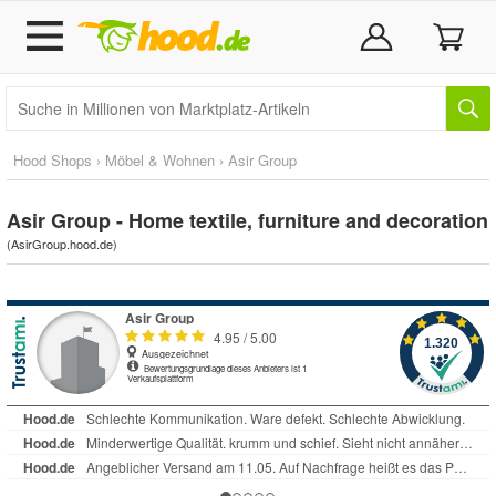
Hood Shops
›
Möbel & Wohnen
›
Asir Group
Asir Group - Home textile, furniture and decoration
(
AsirGroup.hood.de
)