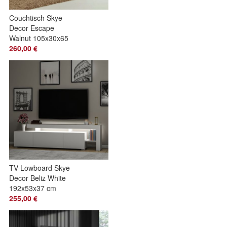
Couchtisch Skye
Decor Escape
Walnut 105x30x65
cm
260,00 €
TV-Lowboard Skye
Decor Beliz White
192x53x37 cm
255,00 €