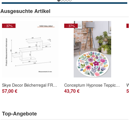
Ausgesuchte Artikel
- 37%
- 37%
Skye Decor Bécherregal FRN3601 100% Melamine COATED Particle BOARD
Conceptum Hypnose Teppich CHL6445 100% Polyester
57,00 €
43,70 €
5
Top-Angebote