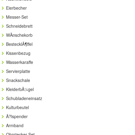
Eierbecher
Messer-Set
Schneidebrett
WÃ¤schekorb
BestecklÃ¶ffel
Kissenbezug
Wasserkaraffe
Servierplatte
Snackschale
KleiderbÃ¼gel
Schubladeneinsatz
Kulturbeutel
Ã?lspender
Armband
Ohrstecker-Set