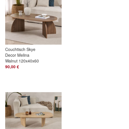
Couchtisch Skye
Decor Melina
Walnut 120x40x60
cm
90,00 €