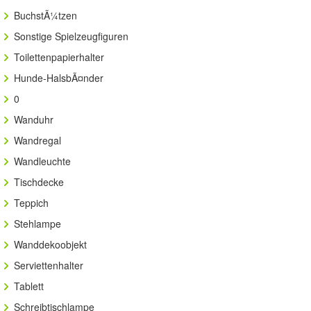
BuchstÃ¼tzen
Sonstige Spielzeugfiguren
Toilettenpapierhalter
Hunde-HalsbÃ¤nder
0
Wanduhr
Wandregal
Wandleuchte
Tischdecke
Teppich
Stehlampe
Wanddekoobjekt
Serviettenhalter
Tablett
Schreibtischlampe