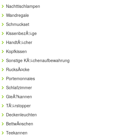
Nachttischlampen
Wandregale
Schmuckset
KissenbezÃ¼ge
HandtÃ¼cher
Kopfkissen
Sonstige KÃ¼chenaufbewahrung
RucksÃ¤cke
Portemonnaies
Schlafzimmer
GieÃ?kannen
TÃ¼rstopper
Deckenleuchten
BettwÃ¤schen
Teekannen