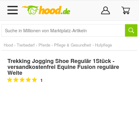
Hood
›
Tierbedarf
›
Pferde
›
Pflege & Gesundheit
›
Hufpflege
Trekking Jogging Shoe Regulär 1Stück -
versandkostenfrei Equine Fusion reguläre
Weite
1