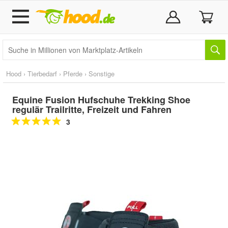
Hood
›
Tierbedarf
›
Pferde
›
Sonstige
Equine Fusion Hufschuhe Trekking Shoe
regulär Trailritte, Freizeit und Fahren
3