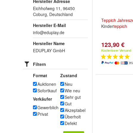
Hersteller Adresse
Eichhofweg 11, 96450
Coburg, Deutschland
Teppich
Jahresz
Hersteller E-Mail
Kinder
teppich
info@eduplay.de
123,90 €
Hersteller Name
EDUPLAY GmbH
Kostenloser Versand
Filtern
Format
Zustand
Auktionen
Neu
Sofortkauf
Wie neu
Sehr gut
Verkäufer
Gut
Gewerblich
Akzeptabel
Privat
Überholt
Defekt