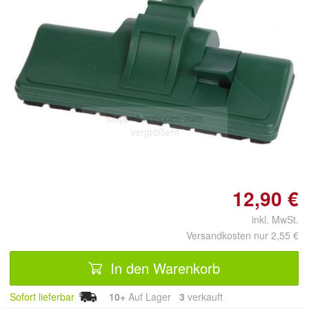
Doppelt antippen zum
vergrößern
12,90 €
inkl. MwSt.
Versandkosten nur 2,55 €
In den Warenkorb
Sofort lieferbar
10+
Auf Lager
3
 verkauft