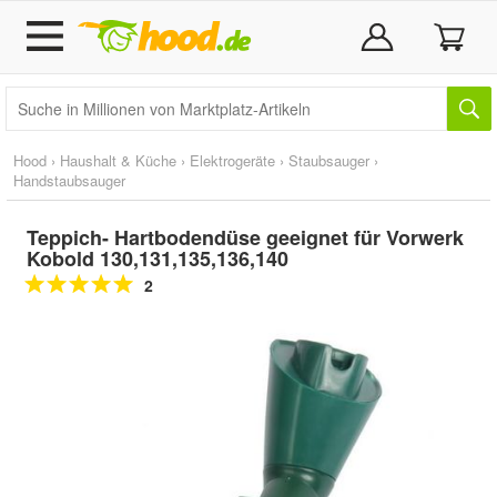
Hood
›
Haushalt & Küche
›
Elektrogeräte
›
Staubsauger
›
Handstaubsauger
Teppich- Hartbodendüse geeignet für Vorwerk
Kobold 130,131,135,136,140
2