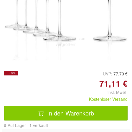
Doppelt antippen zum
vergrößern
- 8%
UVP:
77,70 €
71,11 €
inkl. MwSt.
Kostenloser Versand
In den Warenkorb
5
Auf Lager
1
 verkauft