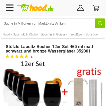
Hood
›
Haushalt & Küche
›
Geschirr & Gläser
›
Trinkgläser
›
Sonstige
Stölzle Lausitz Becher 12er Set 465 ml matt
schwarz und bronze Wassergläser 352001
6
Doppelt antippen zum