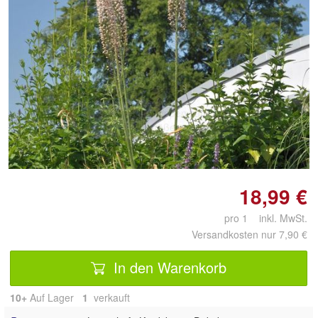
Doppelt antippen zum
vergrößern
18,99 €
pro 1 inkl. MwSt.
Versandkosten nur 7,90 €
In den Warenkorb
10+
Auf Lager
1
 verkauft