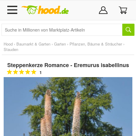
Hood
›
Baumarkt & Garten
›
Garten
›
Pflanzen, Bäume & Sträucher
›
Stauden
Steppenkerze Romance - Eremurus isabellinus
1