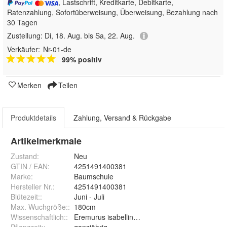
, Lastschrift, Kreditkarte, Debitkarte,
Ratenzahlung, Sofortüberweisung, Überweisung, Bezahlung nach
30 Tagen
Zustellung:
Di, 18. Aug. bis Sa, 22. Aug.
Verkäufer:
Nr-01-de
99% positiv
Merken
Teilen
Produktdetails
Zahlung, Versand & Rückgabe
Artikelmerkmale
Zustand:
Neu
GTIN / EAN:
4251491400381
Marke:
Baumschule
Hersteller Nr.:
4251491400381
Blütezeit:
:
Juni - Juli
Max. Wuchgröße:
:
180cm
Wissenschaftlich:
:
Eremurus isabellinus Romance