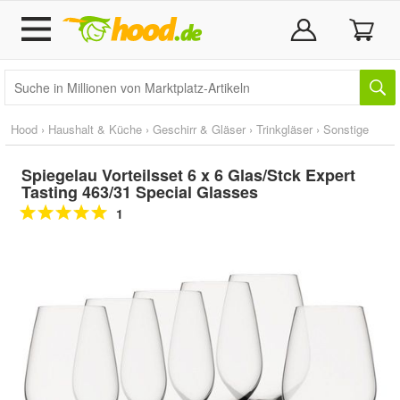
Hood
›
Haushalt & Küche
›
Geschirr & Gläser
›
Trinkgläser
›
Sonstige
Spiegelau Vorteilsset 6 x 6 Glas/Stck Expert
Tasting 463/31 Special Glasses
1