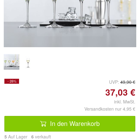
Doppelt antippen zum
vergrößern
- 26%
UVP:
49,90 €
37,03 €
inkl. MwSt.
Versandkosten nur 4,95 €
In den Warenkorb
5
Auf Lager
6
 verkauft