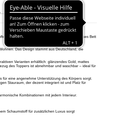
2 Bettkasten
:
86,8 x 196,8 x 19 cm
Farbe
:
dern, Boho, Japandi