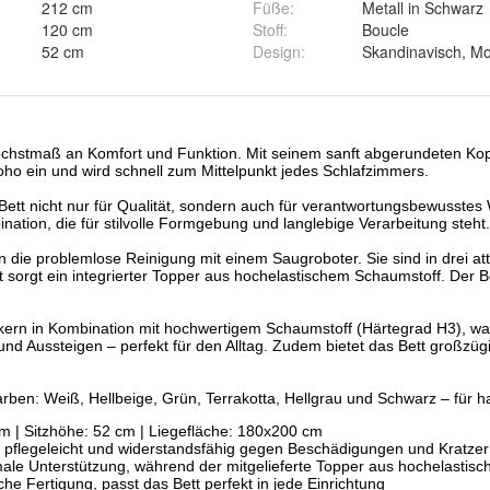
212 cm
Füße
:
Metall in Schwarz
120 cm
Stoff
:
Boucle
52 cm
Design
:
Skandinavisch, Mo