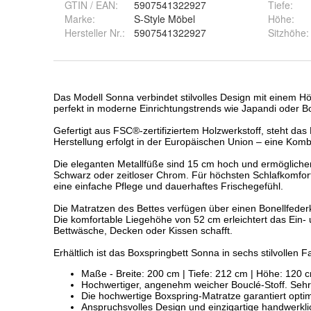
GTIN / EAN:
5907541322927
Tiefe
:
Marke:
S-Style Möbel
Höhe
:
Hersteller Nr.:
5907541322927
Sitzhöhe
: