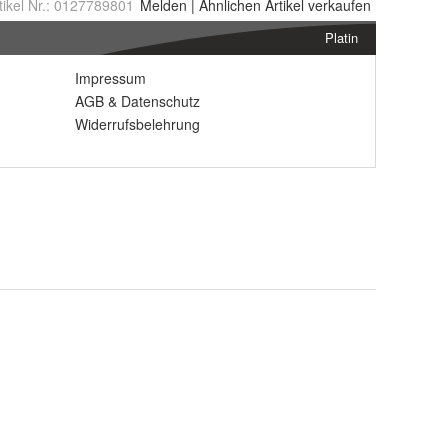
tikel Nr.:
0127789801
Melden
|
Ähnlichen
Artikel verkaufen
Platin
Impressum
AGB
&
Datenschutz
Widerrufsbelehrung