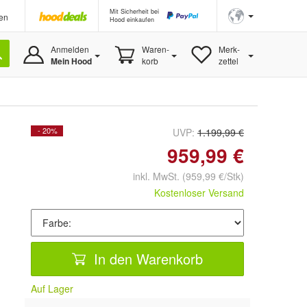
Mit Sicherheit bei
en
Hood einkaufen
Anmelden
Waren-
Merk-
Mein Hood
korb
zettel
- 20%
UVP:
1.199,99 €
959,99 €
inkl. MwSt.
(959,99 €/Stk)
Kostenloser Versand
In den Warenkorb
Auf Lager