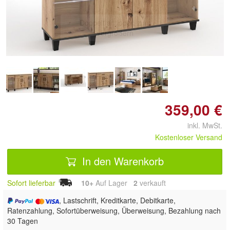
Doppelt antippen zum
vergrößern
359,00 €
inkl. MwSt.
Kostenloser Versand
In den Warenkorb
Sofort lieferbar
10+
Auf Lager
2
 verkauft
, Lastschrift, Kreditkarte, Debitkarte,
Ratenzahlung, Sofortüberweisung, Überweisung, Bezahlung nach
30 Tagen