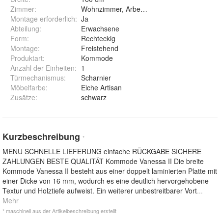
Zimmer
:
Wohnzimmer, Arbeitszimmer
Montage erforderlich
:
Ja
Abteilung
:
Erwachsene
Form
:
Rechteckig
Montage
:
Freistehend
Produktart
:
Kommode
Anzahl der Einheiten
:
1
Türmechanismus
:
Scharnier
Möbelfarbe
:
Eiche Artisan
Zusätze
:
schwarz
Kurzbeschreibung
*
MENU SCHNELLE LIEFERUNG einfache RÜCKGABE SICHERE
ZAHLUNGEN BESTE QUALITÄT Kommode Vanessa II Die breite
Kommode Vanessa II besteht aus einer doppelt laminierten Platte mit
einer Dicke von 16 mm, wodurch es eine deutlich hervorgehobene
Textur und Holztiefe aufweist. Ein weiterer unbestreitbarer Vort
...
Mehr
* maschinell aus der Artikelbeschreibung erstellt