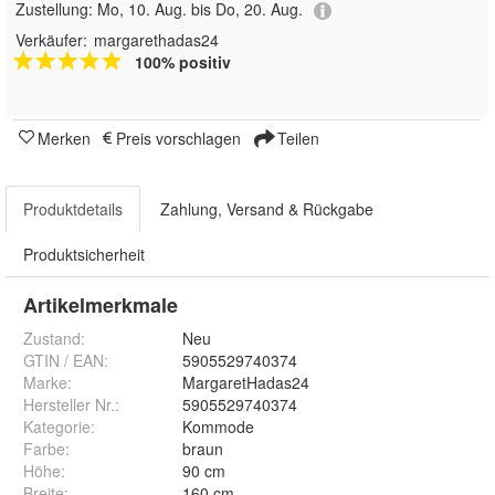
Zustellung:
Mo, 10. Aug. bis Do, 20. Aug.
Verkäufer:
margarethadas24
100% positiv
Merken
Preis vorschlagen
Teilen
Produktdetails
Zahlung, Versand & Rückgabe
Produktsicherheit
Artikelmerkmale
Zustand:
Neu
GTIN / EAN:
5905529740374
Marke:
MargaretHadas24
Hersteller Nr.:
5905529740374
Kategorie
:
Kommode
Farbe
:
braun
Höhe
:
90 cm
Breite
:
160 cm