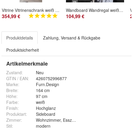
Vitrine Vitrinenschrank weiß Hochglanz Wohn Esszimmer Schrank Carrara 65 x 198cm
Wandboard Wandregal weiß Hochglanz 150 x 28 cm Bücherregal Hängeregal Carrara
354,99 €
104,99 €
2
Produktdetails
Zahlung, Versand & Rückgabe
Produktsicherheit
Artikelmerkmale
Zustand:
Neu
GTIN / EAN:
4260752996877
Marke:
Furn.Design
Breite
:
164 cm
Höhe
:
97 cm
Farbe
:
weiß
Finish
:
Hochglanz
Produktart
:
Sideboard
Zimmer
:
Wohnzimmer, Esszimmer
Stil
:
modern