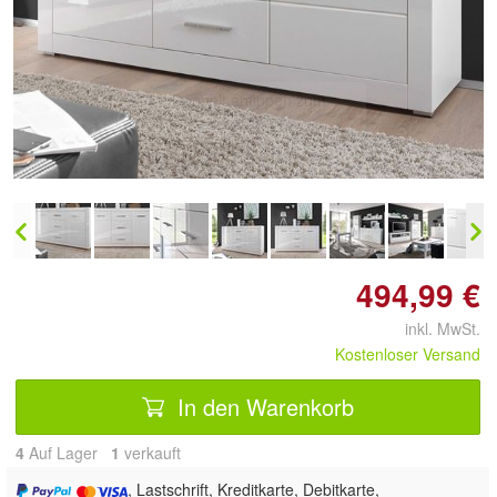
Doppelt antippen zum
vergrößern
494,99 €
inkl. MwSt.
Kostenloser Versand
In den Warenkorb
4
Auf Lager
1
 verkauft
, Lastschrift, Kreditkarte, Debitkarte,