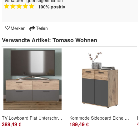
Verkäufer:
guenstigeinrichten
100% positiv
Merken
Teilen
Verwandte Artikel:
Tomaso Wohnen
TV Lowboard Flat Unterschrank Eiche grau Soft-Close Komforthöhe Stauraum Tomaso
Kommode Sideboard Eiche grau Wohnzimmer Esszimmer Flur Möbel Soft-Close Tomaso
389,49 €
189,49 €
4