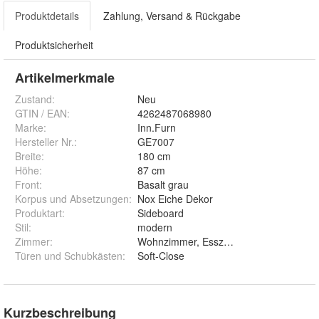
Produktdetails
Zahlung, Versand & Rückgabe
Produktsicherheit
Artikelmerkmale
Zustand:
Neu
GTIN / EAN:
4262487068980
Marke:
Inn.Furn
Hersteller Nr.:
GE7007
Breite
:
180 cm
Höhe
:
87 cm
Front
:
Basalt grau
Korpus und Absetzungen
:
Nox Eiche Dekor
Produktart
:
Sideboard
Stil
:
modern
Zimmer
:
Wohnzimmer, Esszimmer
Türen und Schubkästen
:
Soft-Close
Kurzbeschreibung