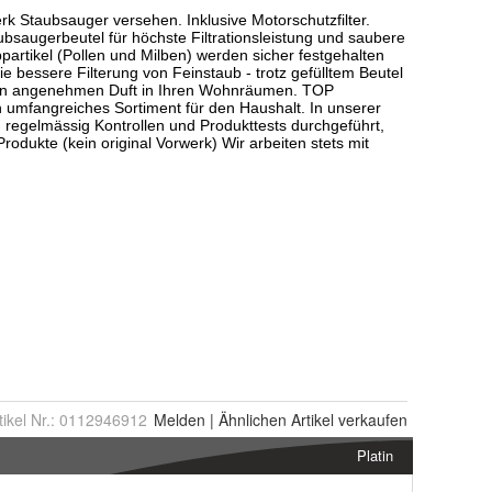
tikel Nr.:
0112946912
Melden
|
Ähnlichen
Artikel verkaufen
Platin