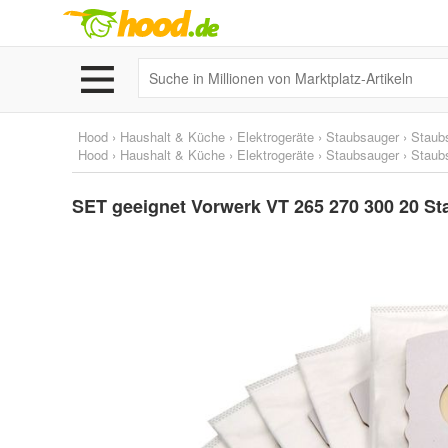
Hood
›
Haushalt & Küche
›
Elektrogeräte
›
Staubsauger
›
Staub
Hood
›
Haushalt & Küche
›
Elektrogeräte
›
Staubsauger
›
Staubs
SET geeignet Vorwerk VT 265 270 300 20 Sta