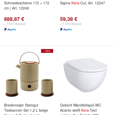
Schneideschiene 172 + 172
Sigma
Kera
-Cut, Art. 12247
cm | Art. 12249
888,87 €
59,38 €
+ 7,13 € Versand
+ 7,13 € Versand
- 10%
Bredemeijer Steingut
Geberit Wandtiefspül-WC
Teekannen Set 1,2 L beige
Acanto weiß
Kera
-Tect