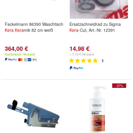
Fackelmann 86390 Waschtisch
Ersatzschneidrad zu Sigma
Kera
Kera
mik 82 cm weiß
Kera
-Cut, Art.-Nr. 12391
364,00 €
14,98 €
Kostenloser Versand
+ 7,13 € Versand
1
- 37%