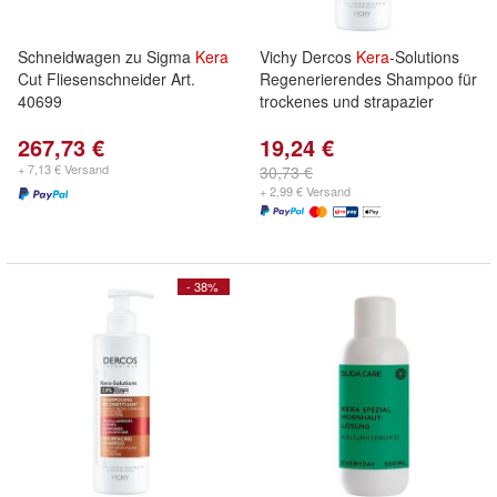
Schneidwagen zu Sigma
Kera
Vichy Dercos
Kera
-Solutions
Cut Fliesenschneider Art.
Regenerierendes Shampoo für
40699
trockenes und strapazier
267,73 €
19,24 €
+ 7,13 € Versand
30,73 €
+ 2,99 € Versand
- 38%