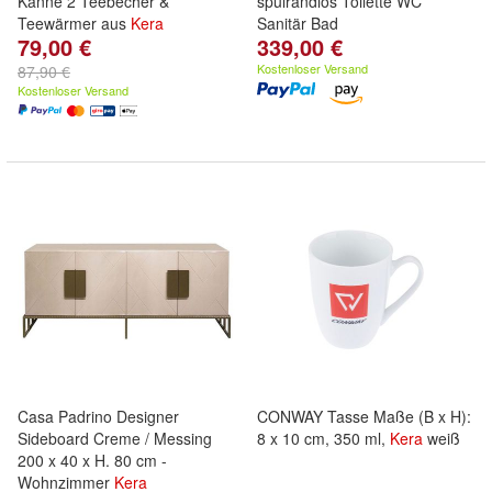
Kanne 2 Teebecher &
spülrandlos Toilette WC
Teewärmer aus
Kera
Sanitär Bad
79,00 €
339,00 €
Kostenloser Versand
87,90 €
Kostenloser Versand
Casa Padrino Designer
CONWAY Tasse Maße (B x H):
Sideboard Creme / Messing
8 x 10 cm, 350 ml,
Kera
weiß
200 x 40 x H. 80 cm -
Wohnzimmer
Kera