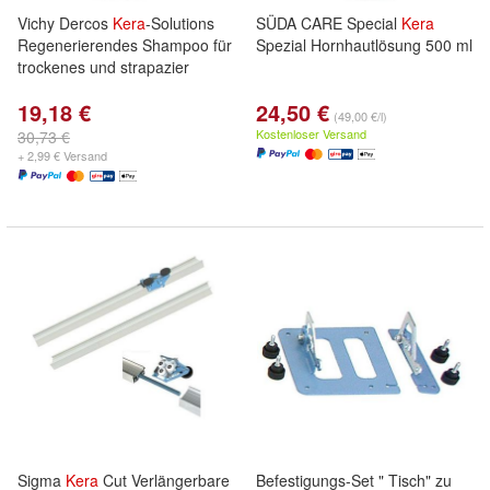
Vichy Dercos
Kera
-Solutions
SÜDA CARE Special
Kera
Regenerierendes Shampoo für
Spezial Hornhautlösung 500 ml
trockenes und strapazier
19,18 €
24,50 €
(49,00 €/l)
Kostenloser Versand
30,73 €
+ 2,99 € Versand
Sigma
Kera
Cut Verlängerbare
Befestigungs-Set " Tisch" zu