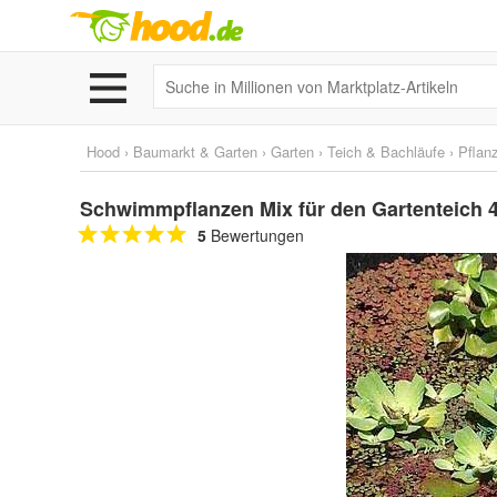
Hood
›
Baumarkt & Garten
›
Garten
›
Teich & Bachläufe
›
Pflan
Schwimmpflanzen Mix für den Gartenteich 4
5
Bewertungen