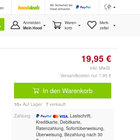
Mit Sicherheit bei
en
Hood einkaufen
Anmelden
Waren-
Merk-
Mein Hood
korb
zettel
19,95 €
inkl. MwSt.
Versandkosten nur 7,95 €
In den Warenkorb
10+
Auf Lager
7
 verkauft
Zahlung
, Lastschrift,
Kreditkarte, Debitkarte,
Ratenzahlung, Sofortüberweisung,
Überweisung, Bezahlung nach 30