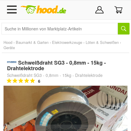
Hood
›
Baumarkt & Garten
›
Elektrowerkzeuge
›
Löten & Schweißen
›
Geräte
Schweißdraht SG3 - 0,8mm - 15kg -
Drahtelektrode
Schweißdraht SG3 - 0,8mm - 15kg - Drahtelektrode
6
Doppelt antippen zum