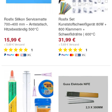
Rosfix Silikon Servicematte
Rosfix Set
700×400 mm – Antistatisch,
Kunststoffschweißgerät 80W +
Hitzebeständig 500°C
800 Klammern +
Schweißdrähte | 600°C
15,99 €
31,99 €
+ 5,69 € Versand
+ 5,69 € Versand
1
1