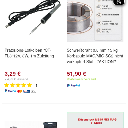
Präzisions-Lötkolben "CT-
Schweißdraht 0,8 mm 15 kg
FL8"12V, 8W, 1m Zuleitung
Korbspule MAG/MIG SG2 nicht
verkupfert Stahl ?AKTION?
3,29 €
51,90 €
+ 4,99 € Versand
Kostenloser Versand
1