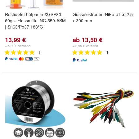
Rosfix Set Lötpaste XGSP80
Gusselektroden NiFe-c1 ø: 2.5
60g + Flussmittel NC-559-ASM
x 300 mm
| Sn63/Pb37 183°C
13,99 €
ab 13,50 €
+ 5,69 € Versand
+ 3,95 € Versand
1
1