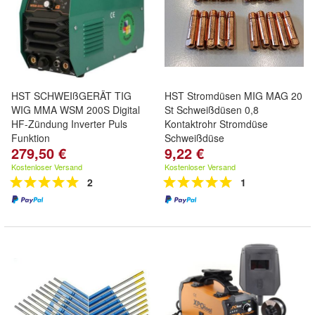
HST SCHWEIßGERÄT TIG
HST Stromdüsen MIG MAG 20
WIG MMA WSM 200S Digital
St Schweißdüsen 0,8
HF-Zündung Inverter Puls
Kontaktrohr Stromdüse
Funktion
Schweißdüse
279,50 €
9,22 €
Kostenloser Versand
Kostenloser Versand
2
1