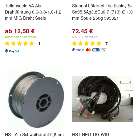
Teflonseele VA Alu
Stannol Lötdraht Tsc Ecoloy S-
Drahtführung 0,6-0,8-1,0-1,2
Sn95,5Ag3,8Cu0,7 (713) Ø 1,0
mm MIG Draht Seele
mm Spule 250g 593321
ab 12,50 €
72,45 €
Kostenloser Versand
+ 5,90 € Versand
1
7
HST Alu Schweißdraht 0,8mm
HST NEU TIG WIG