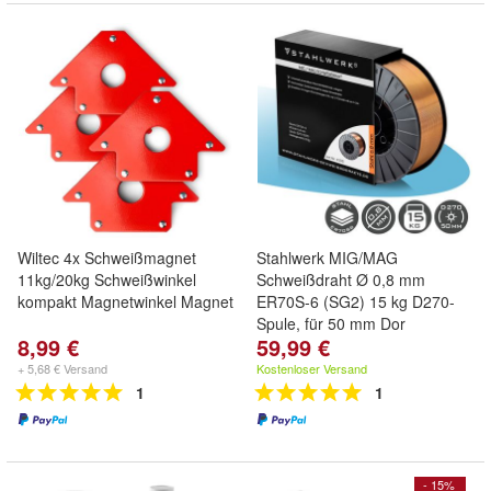
Wiltec 4x Schweißmagnet
Stahlwerk MIG/MAG
11kg/20kg Schweißwinkel
Schweißdraht Ø 0,8 mm
kompakt Magnetwinkel Magnet
ER70S-6 (SG2) 15 kg D270-
Spule, für 50 mm Dor
8,99 €
59,99 €
+ 5,68 € Versand
Kostenloser Versand
1
1
- 15%