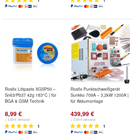
1
1
Rosfix Lötpaste XGSP50 –
Rosfix Punktschweißgerät
Sn63/Pb37 42g 183°C | für
Sunkko 709A – 3,2kW 1200A |
BGA & GSM Technik
für Akkumontage
8,99 €
439,99 €
+ 5,69 € Versand
+ 5,69 € Versand
1
1