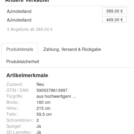
389,00 €
AJmobelland
469,00 €
AJmobelland
3 Angebote ab 389,00 €
Produktdetails
Zahlung, Versand & Rückgabe
Produktsicherheit
Artikelmerkmale
Zustand:
Neu
GTIN / EAN:
5905378613997
Türgriffe
:
aus hochwertigem ALUMINIUM
Breite:
:
160 cm
Höhe:
:
215 cm
Tiefe:
:
59,5 cm
Schranktüren:
:
2
Spiegel
:
Ja
3D-Lamellen
:
Ja