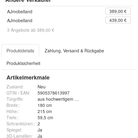
389,00 €
AJmobelland
439,00 €
AJmobelland
3 Angebote ab 389,00 €
Produktdetails
Zahlung, Versand & Rückgabe
Produktsicherheit
Artikelmerkmale
Zustand:
Neu
GTIN / EAN:
5905378613997
Türgriffe
:
aus hochwertigem ALUMINIUM
Breite:
:
180 cm
Höhe:
:
215 cm
Tiefe:
:
59,5 cm
Schranktüren:
:
2
Spiegel
:
Ja
3D-Lamellen
:
Ja