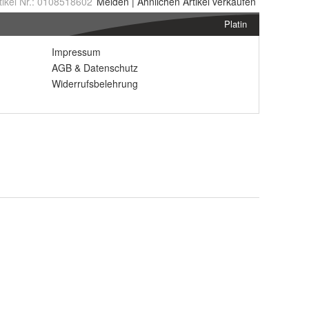
tikel Nr.:
0108518602
Melden
|
Ähnlichen
Artikel verkaufen
Platin
Impressum
AGB
&
Datenschutz
Widerrufsbelehrung