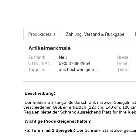
Produktdetails
Zahlung, Versand & Rückgabe
Artikelmerkmale
Zustand:
Neu
Breite:
:
GTIN / EAN:
5905378602854
Höhe:
:
Türgriffe
:
aus hochwertigem ALUMINIUM
Tiefe:
: