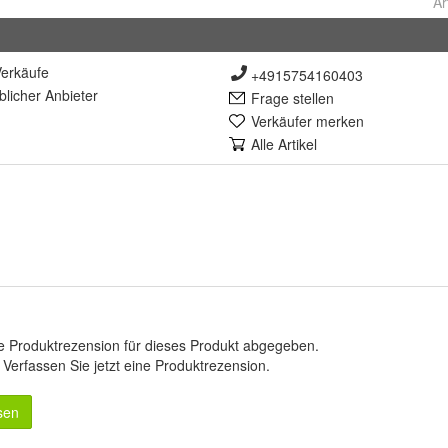
Ar
erkäufe
+4915754160403
lich
er Anbieter
Frage stellen
Verkäufer merken
Alle Artikel
e Produktrezension für dieses Produkt abgegeben.
.
Verfassen Sie jetzt eine Produktrezension
.
sen