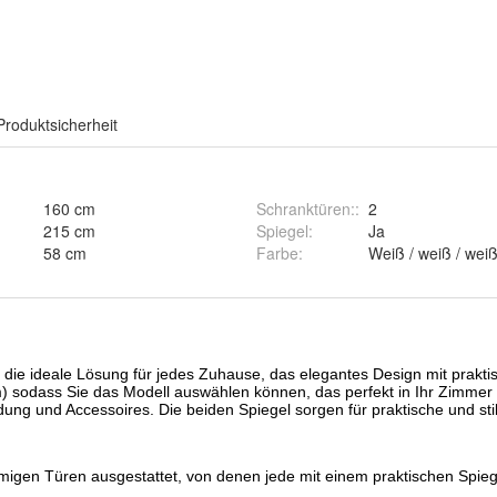
Produktsicherheit
160 cm
Schranktüren:
:
2
215 cm
Spiegel
:
Ja
58 cm
Farbe
:
Weiß / weiß / wei