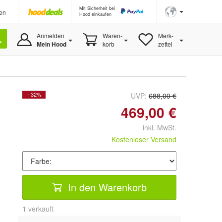
Mit Sicherheit bei
en
Hood einkaufen
Anmelden
Waren-
Merk-
Mein Hood
korb
zettel
- 32%
UVP:
688,00 €
469,00 €
inkl. MwSt.
Kostenloser Versand
In den Warenkorb
1
 verkauft