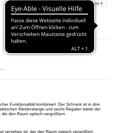
489,00 €
AJmobelland
5 Angebote ab 339,00 €
ß, Weiß / sonoma / sonoma, Weiß / weiß / sonoma, Weiß / sonoma / we