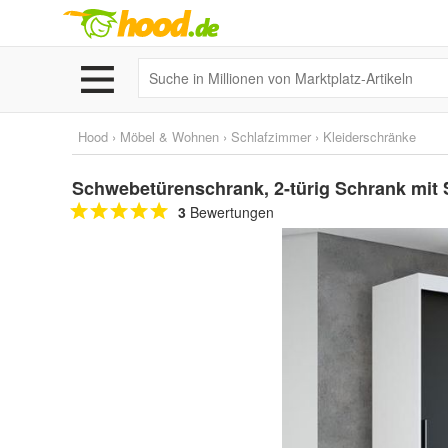
Hood
›
Möbel & Wohnen
›
Schlafzimmer
›
Kleiderschränke
Schwebetürenschrank, 2-türig Schrank mit
3
Bewertungen