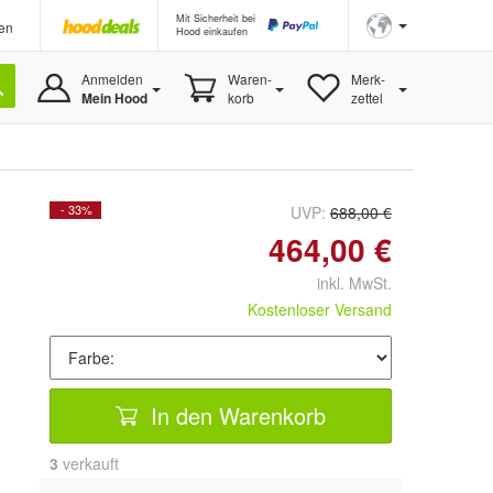
Mit Sicherheit bei
en
Hood einkaufen
Anmelden
Waren-
Merk-
Mein Hood
korb
zettel
- 33%
UVP:
688,00 €
464,00 €
inkl. MwSt.
Kostenloser Versand
In den Warenkorb
3
 verkauft