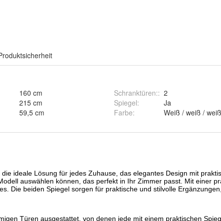
Produktsicherheit
160 cm
Schranktüren:
:
2
215 cm
Spiegel
:
Ja
59,5 cm
Farbe
:
Weiß / weiß / wei