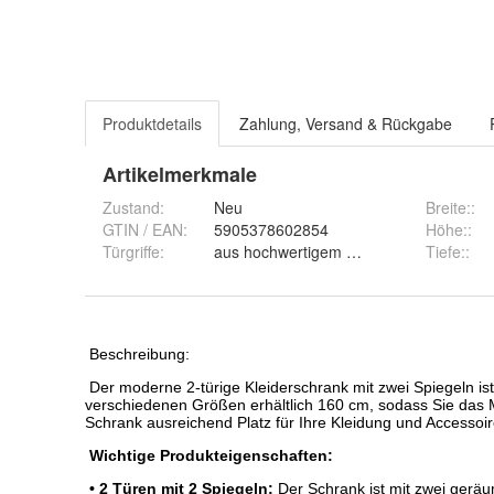
Produktdetails
Zahlung, Versand & Rückgabe
Artikelmerkmale
Zustand:
Neu
Breite:
:
GTIN / EAN:
5905378602854
Höhe:
:
Türgriffe
:
aus hochwertigem ALUMINIUM
Tiefe:
: