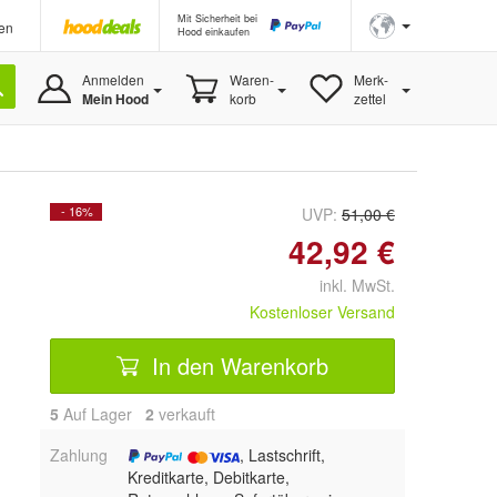
Mit Sicherheit bei
en
Hood einkaufen
Anmelden
Waren-
Merk-
Mein Hood
korb
zettel
- 16%
UVP:
51,00 €
42,92 €
inkl. MwSt.
Kostenloser Versand
In den Warenkorb
5
Auf Lager
2
 verkauft
Zahlung
, Lastschrift,
Kreditkarte, Debitkarte,