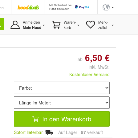
Mit Sicherheit bei
en
Hood einkaufen
Anmelden
Waren-
Merk-
Mein Hood
korb
zettel
6,50 €
ab
inkl. MwSt.
Kostenloser Versand
In den Warenkorb
Sofort lieferbar
Auf Lager
87
 verkauft