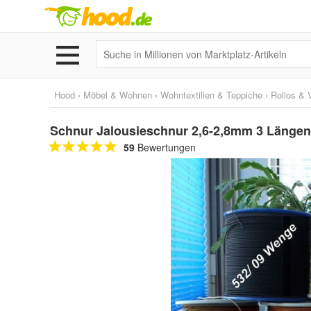
Hood
›
Möbel & Wohnen
›
Wohntextilien & Teppiche
›
Rollos & 
Schnur Jalousieschnur 2,6-2,8mm 3 Längen
59
Bewertungen