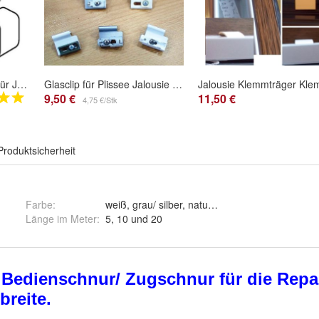
1 Stk. Pendelsicherung für Jalousie Unterleistenhalter in weiß
Glasclip für Plissee Jalousie Rollo Faltstores Faltrollo Montage ohne zu bohren
9,50 €
11,50 €
4,75 €/Stk
Produktsicherheit
Farbe
:
Länge im Meter
:
5, 10 und 20