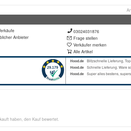
Ar
erkäufe
03024031876
lich
er Anbieter
Frage stellen
Verkäufer merken
Alle Artikel
kauft haben, den Kauf bewertet.