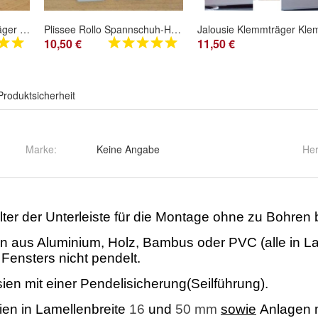
1 Stk. Jalousie Klemmträger U-Profil zur Montage ohne Bohren
Plissee Rollo Spannschuh-Halter Montagefuß/ Platte Befestigungsplatte 4 Stk neu
10,50 €
11,50 €
Produktsicherheit
Marke:
Keine Angabe
Her