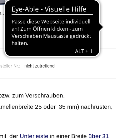
Jalousie Klemmträger Klemmhalter Klickhalter 10 Stk neu Montage ohne zu Bohren
Jalousie Klemmträger Klemmhalter Klickhalter 2 Stk neu Montage ohne zu Bohren
4,00 €
steller Nr.:
nicht zutreffend