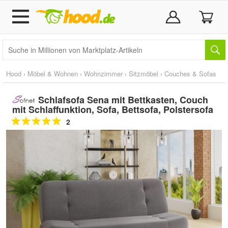
Hood
›
Möbel & Wohnen
›
Wohnzimmer
›
Sitzmöbel
›
Couches & Sofas
Schlafsofa Sena mit Bettkasten, Couch
mit Schlaffunktion, Sofa, Bettsofa, Polstersofa
2