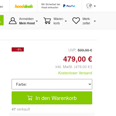
Mit Sicherheit bei
en
Hood einkaufen
Anmelden
Waren-
Merk-
Mein Hood
korb
zettel
- 6%
UVP:
509,00 €
479,00 €
inkl. MwSt.
(479,00 €/)
Kostenloser Versand
In den Warenkorb
47
 verkauft