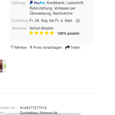
Zahlung
, Kreditkarte, Lastschrift,
Ratenzahlung, Vorkasse per
Überweisung, Nachnahme
Zustellung
Fr, 28. Aug. bis Fr, 4. Sept.
Verkäufer
Sofnet-Moebel
100% positiv
Merken
Preis vorschlagen
Teilen
steller Nr.:
9145377277516
rbe
:
Dunkelblau (Kronos 09), Grau (Kronos 22), Grün (Kronos 1