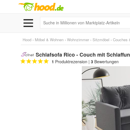
Hood
›
Möbel & Wohnen
›
Wohnzimmer
›
Sitzmöbel
›
Couches 
Schlafsofa Rico - Couch mit Schlaffun
1
Produktrezension
|
3
Bewertungen