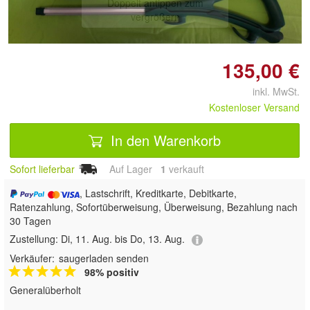
Doppelt antippen zum
vergrößern
135,00 €
inkl. MwSt.
Kostenloser Versand
In den Warenkorb
Sofort lieferbar
Auf Lager
1
 verkauft
, Lastschrift, Kreditkarte, Debitkarte,
Ratenzahlung, Sofortüberweisung, Überweisung, Bezahlung nach
30 Tagen
Zustellung:
Di, 11. Aug. bis Do, 13. Aug.
Verkäufer:
saugerladen senden
98% positiv
Generalüberholt