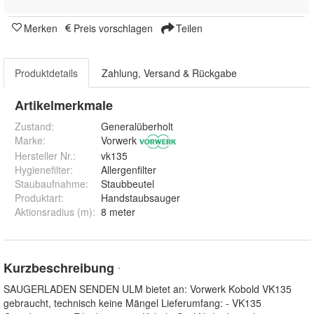
Merken
Preis vorschlagen
Teilen
Produktdetails
Zahlung, Versand & Rückgabe
Artikelmerkmale
Zustand:
Generalüberholt
Marke:
Vorwerk
Hersteller Nr.:
vk135
Hygienefilter
:
Allergenfilter
Staubaufnahme
:
Staubbeutel
Produktart
:
Handstaubsauger
Aktionsradius (m)
:
8 meter
Kurzbeschreibung
*
SAUGERLADEN SENDEN ULM bietet an: Vorwerk Kobold VK135
gebraucht, technisch keine Mängel Lieferumfang: - VK135