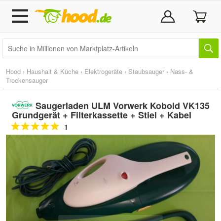
Hood
›
Haushalt & Küche
›
Elektrogeräte
›
Staubsauger
›
Nass- &
Trockensauger
Saugerladen ULM Vorwerk Kobold VK135
Grundgerät + Filterkassette + Stiel + Kabel
1