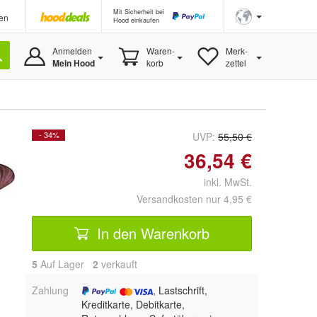
Mit Sicherheit bei
en
Hood einkaufen
Anmelden
Waren-
Merk-
Mein Hood
korb
zettel
- 34%
UVP:
55,50 €
36,54 €
inkl. MwSt.
Versandkosten nur 4,95 €
In den Warenkorb
5
Auf Lager
2
 verkauft
Zahlung
, Lastschrift,
Kreditkarte, Debitkarte,