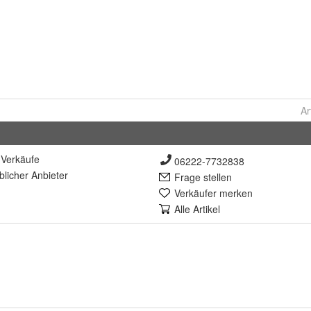
Ar
Verkäufe
06222-7732838
lich
er Anbieter
Frage stellen
Verkäufer merken
Alle Artikel