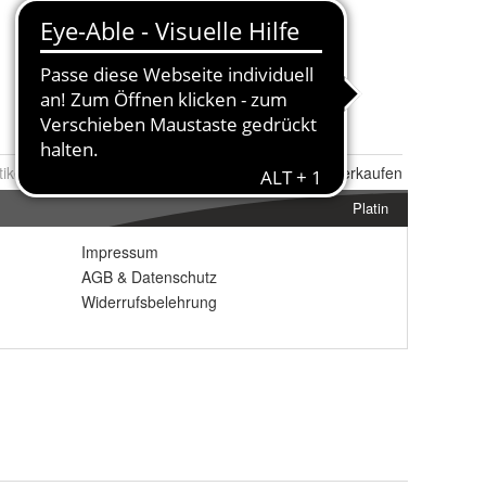
tikel Nr.:
0115777809
Melden
|
Ähnlichen
Artikel verkaufen
Platin
Impressum
AGB
&
Datenschutz
Widerrufsbelehrung