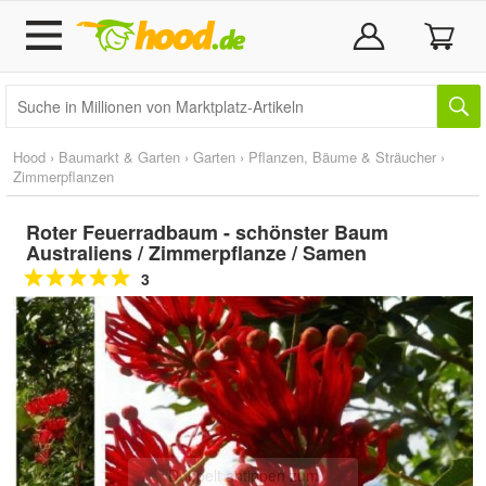
Hood
›
Baumarkt & Garten
›
Garten
›
Pflanzen, Bäume & Sträucher
›
Zimmerpflanzen
Roter Feuerradbaum - schönster Baum
Australiens / Zimmerpflanze / Samen
3
Doppelt antippen zum