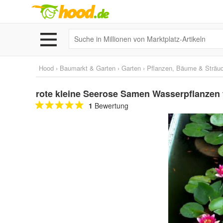
Hood
›
Baumarkt & Garten
›
Garten
›
Pflanzen, Bäume & Sträu
rote kleine Seerose Samen Wasserpflanzen 
1
Bewertung