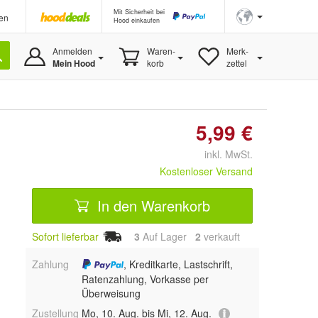
Mit Sicherheit bei
en
Hood einkaufen
Anmelden
Waren-
Merk-
Mein Hood
korb
zettel
5,99 €
inkl. MwSt.
Kostenloser Versand
In den Warenkorb
Sofort lieferbar
3
Auf Lager
2
 verkauft
Zahlung
, Kreditkarte, Lastschrift,
Ratenzahlung, Vorkasse per
Überweisung
Zustellung
Mo, 10. Aug. bis Mi, 12. Aug.