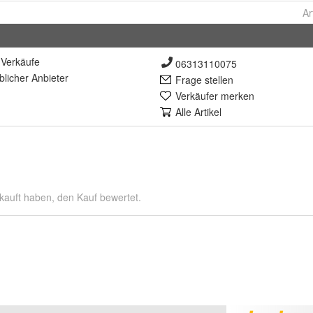
Ar
Verkäufe
06313110075
lich
er Anbieter
Frage stellen
Verkäufer merken
Alle Artikel
kauft haben, den Kauf bewertet.