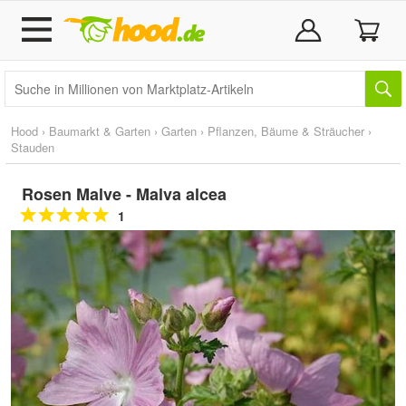
Hood
›
Baumarkt & Garten
›
Garten
›
Pflanzen, Bäume & Sträucher
›
Stauden
Rosen Malve - Malva alcea
1