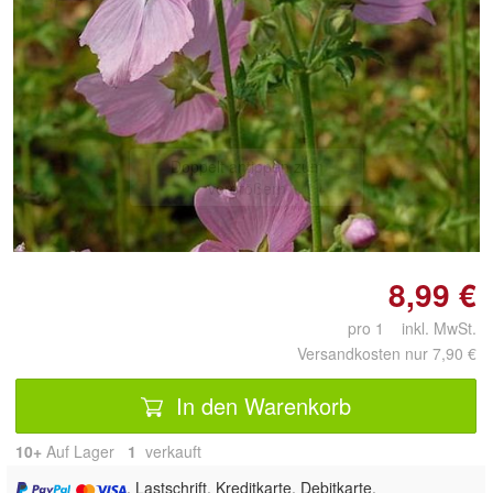
Doppelt antippen zum
vergrößern
8,99 €
pro 1 inkl. MwSt.
Versandkosten nur 7,90 €
In den Warenkorb
10+
Auf Lager
1
 verkauft
, Lastschrift, Kreditkarte, Debitkarte,