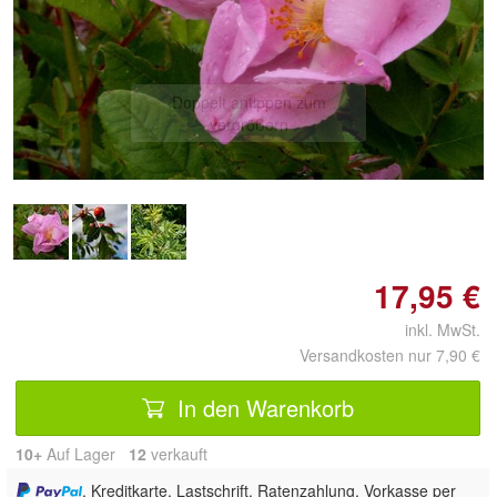
Doppelt antippen zum
vergrößern
17,95 €
inkl. MwSt.
Versandkosten nur 7,90 €
In den Warenkorb
10+
Auf Lager
12
 verkauft
, Kreditkarte, Lastschrift, Ratenzahlung, Vorkasse per