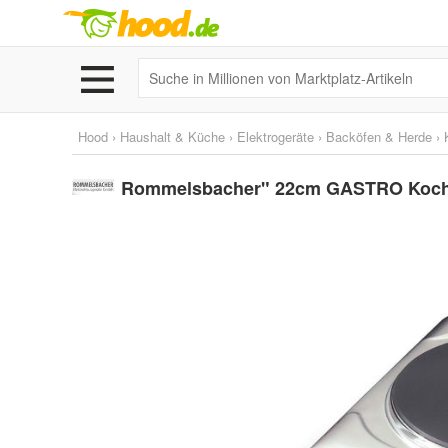
Hood
›
Haushalt & Küche
›
Elektrogeräte
›
Backöfen & Herde
›
Rommelsbacher" 22cm GASTRO Kochpla