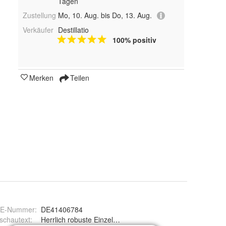
Tagen
Zustellung
Mo, 10. Aug. bis Do, 13. Aug.
Verkäufer
Destillatio
100% positiv
Merken
Teilen
E-Nummer
:
DE41406784
schautext
:
Herrlich robuste Einzelkochplatte in bester Qualität aus