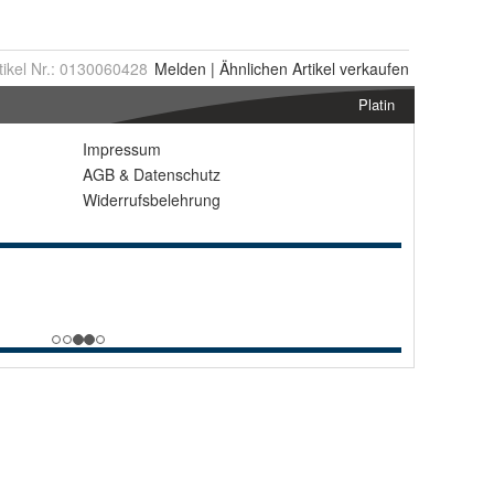
tikel Nr.:
0130060428
Melden
|
Ähnlichen
Artikel verkaufen
Platin
Impressum
AGB
&
Datenschutz
Widerrufsbelehrung