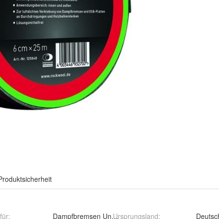
Produktsicherheit
für
:
Dampfbremsen Unterdeckbahnen Unterspannbahnen 
Ursprungsland
:
Deutsc