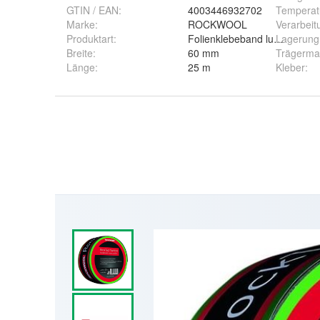
GTIN / EAN:
4003446932702
Temperatu
Marke:
ROCKWOOL
Verarbeit
Produktart
:
Folienklebeband luftdichtes
Lagerung
Breite
:
60 mm
Trägermat
Länge
:
25 m
Kleber
: