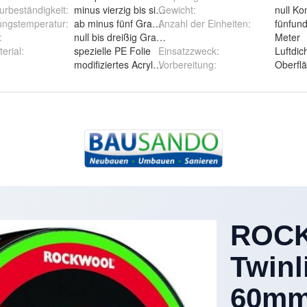
rbeständigkeit
:
minus vierzig bis siebzig Grad Celsius
Gewicht
:
null K
ungstemperatur
:
ab minus fünf Grad Celsius
Anzahl der Einheiten
:
fünfun
 Klebeband Abdichtungsband
:
null bis dreißig Grad Celsius vor Bewitterung geschütz
Meter
erial
:
spezielle PE Folie
Einsatzzweck
:
Luftdi
modifiziertes Acrylat wasserbeständig lösungsmittelfre
Vorbereitung
:
Oberflä