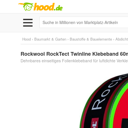
Hood
›
Baumarkt & Garten
›
Baustoffe & Bauelemente
›
Abdich
Rockwool RockTect Twinline Klebeband 6
Dehnbares einseitiges Folienklebeband für luftdichte Ver