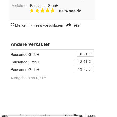
Verkäufer
Bausando GmbH
100% positiv
Merken
Preis vorschlagen
Teilen
Andere Verkäufer
6,71 €
Bausando GmbH
12,91 €
Bausando GmbH
13,75 €
Bausando GmbH
4 Angebote ab 6,71 €
OSB Platten Anschlüsse an Durchdringungen
hland
Nutzungshinweise
:
Einseitig auftragen dehnen bei 