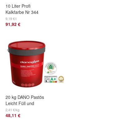
10 Liter Profi
Kalkfarbe Nr 344
schimmelhemmend
9,19 €/l
91,92 €
weiß
20 kg DANO Pastös
Leicht Füll und
Feinspachtel
2,41 €/kg
48,11 €
Spachtelmasse Q1
Q4