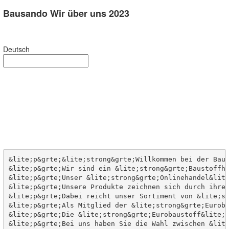
Bausando Wir über uns 2023
Deutsch
&lite;p&grte;&lite;strong&grte;Willkommen bei der Baus
&lite;p&grte;Wir sind ein &lite;strong&grte;Baustoffha
&lite;p&grte;Unser &lite;strong&grte;Onlinehandel&lite
&lite;p&grte;Unsere Produkte zeichnen sich durch ihre 
&lite;p&grte;Dabei reicht unser Sortiment von &lite;st
&lite;p&grte;Als Mitglied der &lite;strong&grte;Euroba
&lite;p&grte;Die &lite;strong&grte;Eurobaustoff&lite;/
&lite;p&grte;Bei uns haben Sie die Wahl zwischen &lite