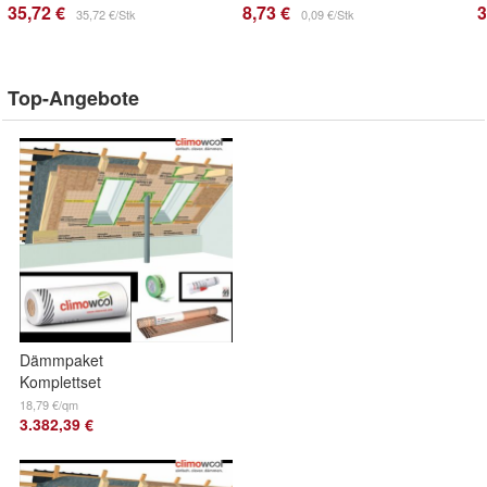
35,72 €
8,73 €
3
35,72 €/Stk
0,09 €/Stk
Top-Angebote
Dämmpaket
Komplettset
Dachdämmung
18,79 €/qm
3.382,39 €
WLG 035 200 mm
für 180 m²