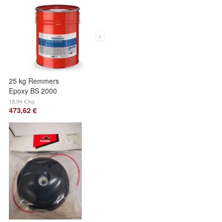
25 kg Remmers
Epoxy BS 2000
NEW
18,94 €/kg
473,62 €
wasserbasierte
pigmentierte
Grundierung