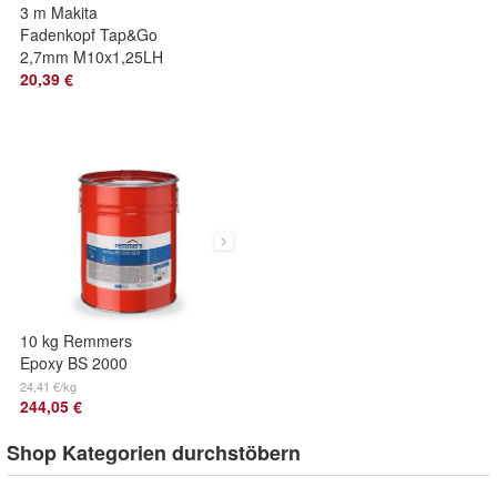
3 m Makita
Fadenkopf Tap&Go
2,7mm M10x1,25LH
Ersatzspule
20,39 €
10 kg Remmers
Epoxy BS 2000
NEW pigmentierte
24,41 €/kg
244,05 €
Grundierung
Shop Kategorien durchstöbern