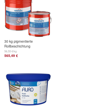
30 kg pigmentierte
Rollbeschichtung
Epoxy Color Top
56,55 €/kg
565,49 €
Kopfversiegelung