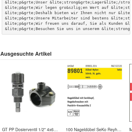
&lite;p&grte;Unser &lite;strong&grte;Lager&lite;/stron
&lite;p&grte;Wir legen gro&szlig;en Wert auf &lite;str
&lite;p&grte;Deshalb bieten wir Ihnen nicht nur &lite;
&lite;p&grte;Unsere Mitarbeiter sind bestens &lite;str
&lite;p&grte;Wir freuen uns darauf, Sie als Kunden &li
&lite;p&grte;Besuchen Sie uns in unserem &lite;strong
Ausgesuchte Artikel
GT PP Dosierventil 1/2" 4x6mm + 50mm Anbohrschelle
100 Nageldübel SeKo Reyher 6x60 mm