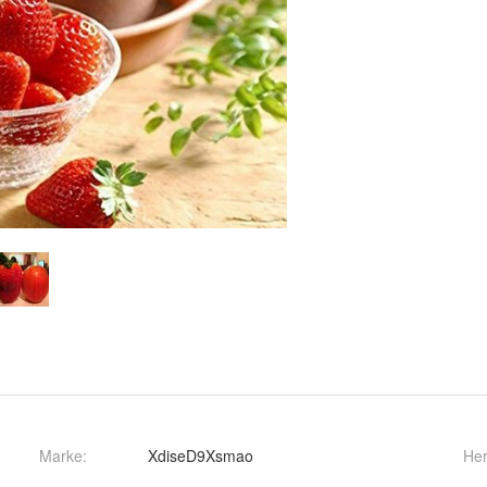
Marke:
XdiseD9Xsmao
Her