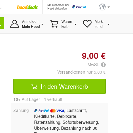
Mit Sicherheit bei
en
Hood einkaufen
Anmelden
Waren-
Merk-
Mein Hood
korb
zettel
9,00 €
MwSt.
Versandkosten nur 5,00 €
In den Warenkorb
10+
Auf Lager
4
 verkauft
Zahlung
, Lastschrift,
Kreditkarte, Debitkarte,
Ratenzahlung, Sofortüberweisung,
Überweisung, Bezahlung nach 30