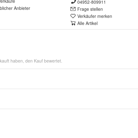
erkäufe
04952-809911
lich
er Anbieter
Frage stellen
Verkäufer merken
Alle Artikel
kauft haben, den Kauf bewertet.