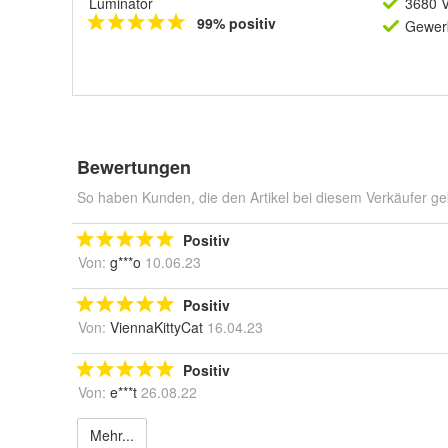
Luminator
3680 V
99% positiv
Gewerb
Bewertungen
So haben Kunden, die den Artikel bei diesem Verkäufer ge
Positiv
Von:
g***o
10.06.23
Positiv
Von:
ViennaKittyCat
16.04.23
Positiv
Von:
e***t
26.08.22
Mehr...