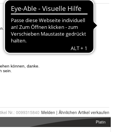
tikel Nr.:
0099315840
Melden
|
Ähnlichen
Artikel verkaufen
Platin