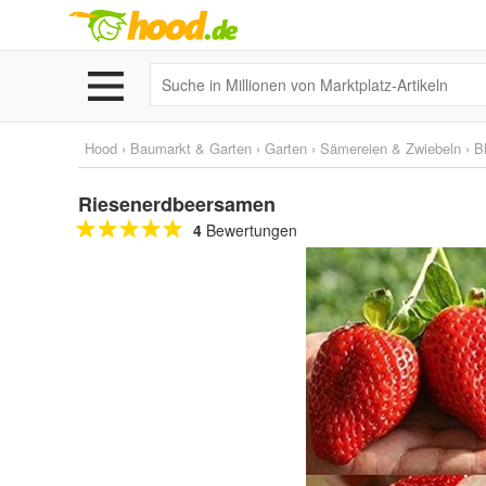
Hood
›
Baumarkt & Garten
›
Garten
›
Sämereien & Zwiebeln
›
B
Riesenerdbeersamen
4
Bewertungen