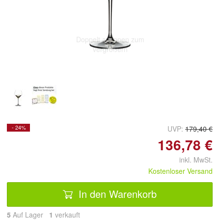
Doppelt antippen zum
vergrößern
- 24%
UVP:
179,40 €
136,78 €
inkl. MwSt.
Kostenloser Versand
In den Warenkorb
5
Auf Lager
1
 verkauft