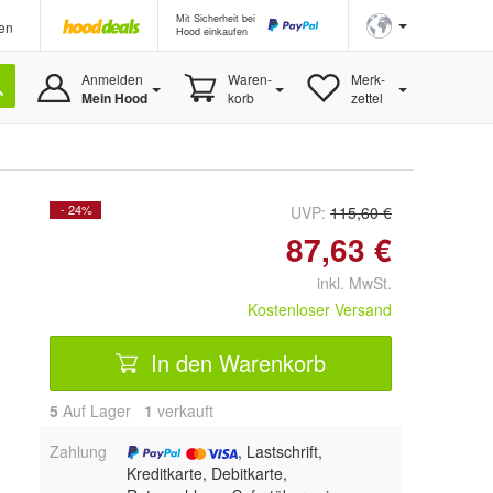
Mit Sicherheit bei
en
Hood einkaufen
Anmelden
Waren-
Merk-
Mein Hood
korb
zettel
- 24%
UVP:
115,60 €
87,63 €
inkl. MwSt.
Kostenloser Versand
In den Warenkorb
5
Auf Lager
1
 verkauft
Zahlung
, Lastschrift,
Kreditkarte, Debitkarte,