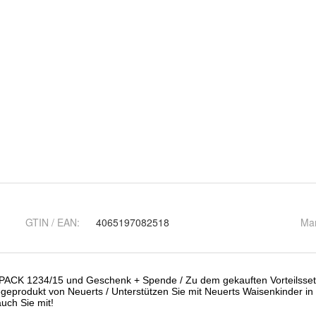
GTIN / EAN:
4065197082518
Ma