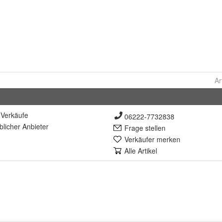
Ar
Verkäufe
06222-7732838
lich
er Anbieter
Frage stellen
Verkäufer merken
Alle Artikel