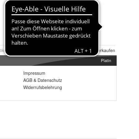
tikel Nr.:
0091099853
Melden
|
Ähnlichen
Artikel verkaufen
Platin
Impressum
AGB
&
Datenschutz
Widerrufsbelehrung