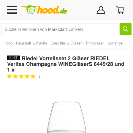
Hood
›
Haushalt & Küche
›
Geschirr & Gläser
›
Trinkgläser
›
Sonstige
Riedel Vorteilsset 2 Gläser RIEDEL
Veritas Champagne WINEGläserS 6449/28 und
1 x
1