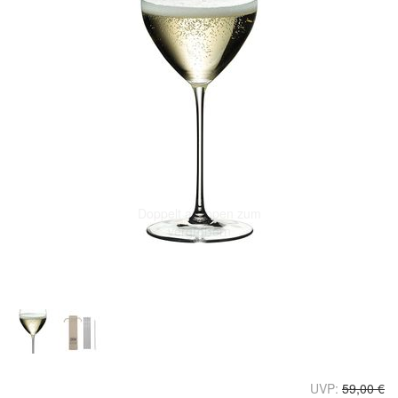
Doppelt antippen zum
vergrößern
UVP:
59,00 €