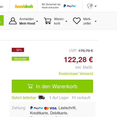
Mit Sicherheit bei
en
Hood einkaufen
Anmelden
Waren-
Merk-
Mein Hood
korb
zettel
- 32%
UVP:
179,70 €
122,28 €
Bestseller
inkl. MwSt.
Kostenloser Versand
In den Warenkorb
Sofort lieferbar
1
Auf Lager
11
 verkauft
Zahlung
, Lastschrift,
Kreditkarte, Debitkarte,